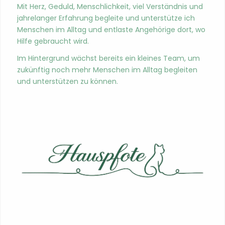
Mit Herz, Geduld, Men­schlichkeit, viel Ver­ständ­nis und
jahre­langer Erfahrung begleite und unter­stütze ich
Men­schen im All­t­ag und ent­laste Ange­hörige dort, wo
Hil­fe gebraucht wird.
Im Hin­ter­grund wächst bere­its ein kleines Team, um
zukün­ftig noch mehr Men­schen im All­t­ag begleit­en
und unter­stützen zu kön­nen.