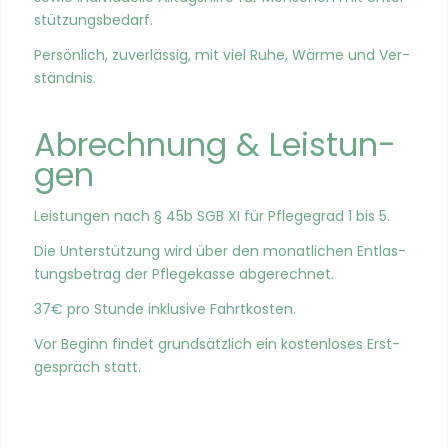
stützungs­be­darf.
Per­sön­lich, zuver­läs­sig, mit viel Ruhe, Wärme und Ver­
ständ­nis.
Abrech­nung & Leis­tun­
gen
Leis­tun­gen nach § 45b SGB XI für Pflege­grad 1 bis 5.
Die Unter­stützung wird über den monatlichen Ent­las­
tungs­be­trag der Pflegekasse abgerech­net.
37€ pro Stunde inklu­sive Fahrtkosten.
Vor Beginn find­et grund­sät­zlich ein kosten­los­es Erst­
ge­spräch statt.