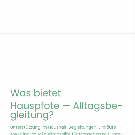
Was bietet
Hausp­fote — All­t­ags­be­
gleitung?
Unter­stützung im Haushalt, Begleitun­gen, Einkäufe
sowie indi­vidu­elle All­t­agshil­fe für Men­schen mit Unter­