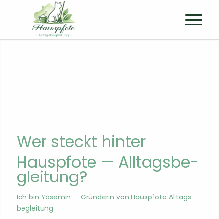
Wer steckt hin­ter
Hausp­fote — All­t­ags­be­
gleitung?
Ich bin Yasemin — Grün­derin von Hausp­fote All­t­ags­
be­gleitung.