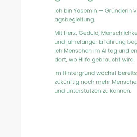
Ich bin Yasemin — Grün­derin vo
ags­be­gleitung.
Mit Herz, Geduld, Men­schlichkeit
und jahre­langer Erfahrung beg
ich Men­schen im All­t­ag und en
dort, wo Hil­fe gebraucht wird.
Im Hin­ter­grund wächst bere­it
zukün­ftig noch mehr Men­schen 
und unter­stützen zu kön­nen.