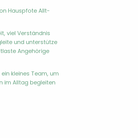
n Hausp­fote All­t­
, viel Ver­ständ­nis
leite und unter­stütze
t­laste Ange­hörige
s ein kleines Team, um
im All­t­ag begleit­en