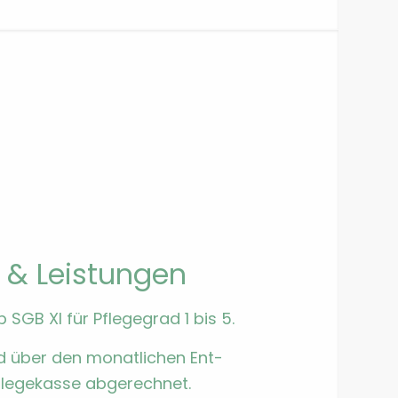
& Leis­tun­gen
 SGB XI für Pflege­grad 1 bis 5.
rd über den monatlichen Ent­
Pflegekasse abgerech­net.