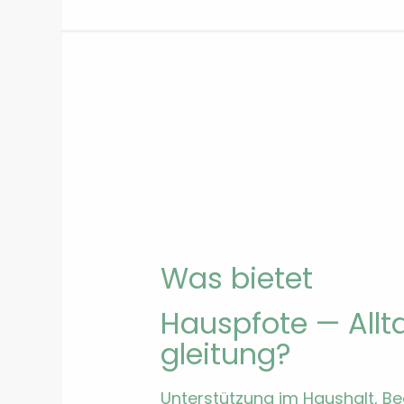
Was bietet
Hausp­fote — All­t
gleitung?
Unter­stützung im Haushalt, Be