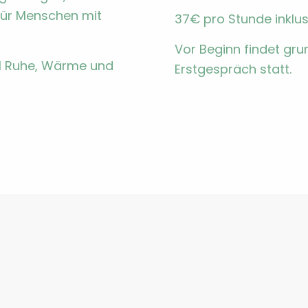
fe für Men­schen mit
37€ pro Stunde inklu­s
Vor Beginn find­et grun
 viel Ruhe, Wärme und
Erst­ge­spräch statt.