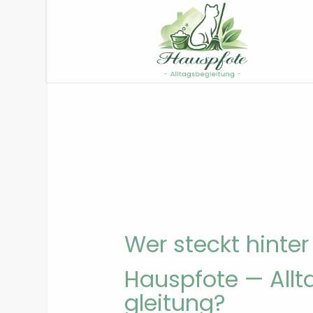
Wer steckt hin­ter
Hausp­fote — All­t
gleitung?