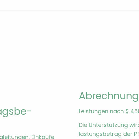
Abrech­nung 
­ags­be­
Leis­tun­gen nach § 45b
Die Unter­stützung wi
las­tungs­be­trag der 
gleitun­gen, Einkäufe