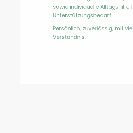
sowie indi­vidu­elle All­t­agshil­
Unter­stützungs­be­darf.
Per­sön­lich, zuver­läs­sig, mit
Ver­ständ­nis.