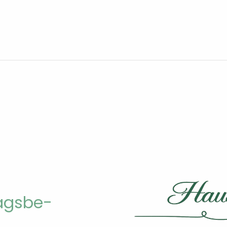
­ags­be­